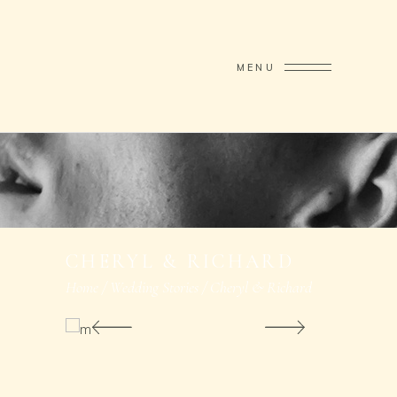
MENU
CHERYL & RICHARD
Home
/
Wedding Stories
/
Cheryl & Richard