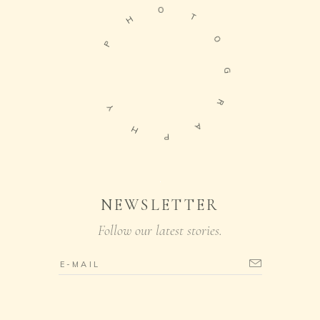
O
H
T
O
P
G
R
Y
H
A
P
NEWSLETTER
Follow our latest stories.