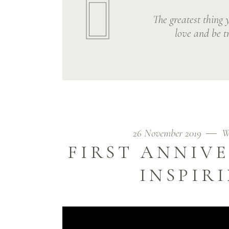
The greatest thing y
love and be tr
26 November 2019
W
FIRST ANNIV
INSPIR