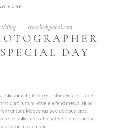
AD MORE
edding
teaoclockglobal.com
PHOTOGRAPHER
SPECIAL DAY
ula. Aliquam ut rutrum est. Maecenas sit amet
t tincidunt rutrum vitae eleifend metus. Nunc
od fermentum. Maecenas sed dapibus eros.
erra id sollicitudin et, auctor sit amet augue.
lor ac rhoncus semper.