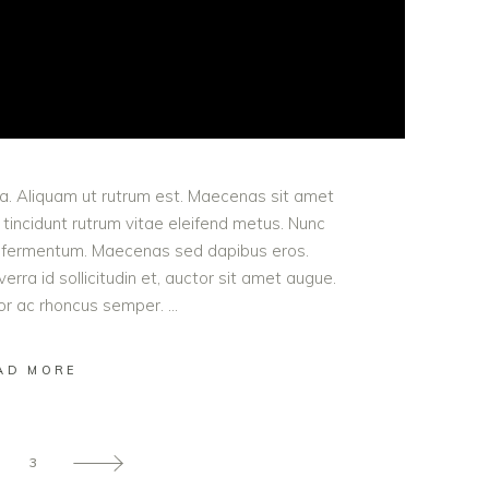
ula. Aliquam ut rutrum est. Maecenas sit amet
t tincidunt rutrum vitae eleifend metus. Nunc
od fermentum. Maecenas sed dapibus eros.
erra id sollicitudin et, auctor sit amet augue.
lor ac rhoncus semper.
AD MORE
3