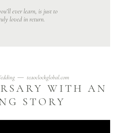
ou’ll ever learn, is just to
uly loved in return.
edding
teaoclockglobal.com
ERSARY WITH AN
ING STORY