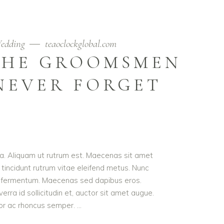
edding
teaoclockglobal.com
 THE GROOMSMEN
NEVER FORGET
ula. Aliquam ut rutrum est. Maecenas sit amet
t tincidunt rutrum vitae eleifend metus. Nunc
od fermentum. Maecenas sed dapibus eros.
erra id sollicitudin et, auctor sit amet augue.
lor ac rhoncus semper.