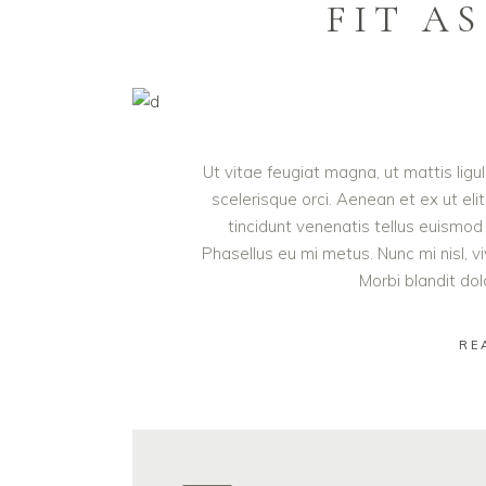
FIT AS
Ut vitae feugiat magna, ut mattis lig
scelerisque orci. Aenean et ex ut eli
tincidunt venenatis tellus euism
Phasellus eu mi metus. Nunc mi nisl, viv
Morbi blandit do
RE