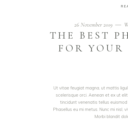
RE
26 November 2019
W
THE BEST 
FOR YOUR 
Ut vitae feugiat magna, ut mattis lig
scelerisque orci. Aenean et ex ut eli
tincidunt venenatis tellus euism
Phasellus eu mi metus. Nunc mi nisl, viv
Morbi blandit do