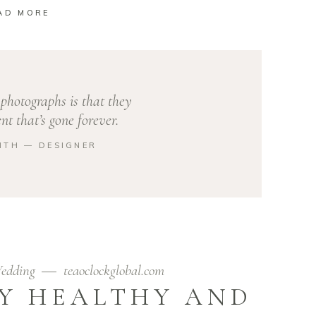
AD MORE
photographs is that they
t that’s gone forever.
ITH ― DESIGNER
edding
teaoclockglobal.com
AY HEALTHY AND