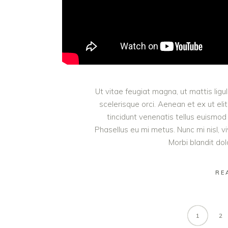
Ut vitae feugiat magna, ut mattis lig
scelerisque orci. Aenean et ex ut eli
tincidunt venenatis tellus euism
Phasellus eu mi metus. Nunc mi nisl, viv
Morbi blandit do
RE
1
2