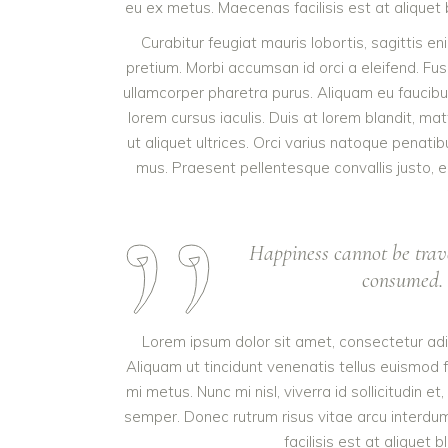
eu ex metus. Maecenas facilisis est at aliquet b
Curabitur feugiat mauris lobortis, sagittis enim
pretium. Morbi accumsan id orci a eleifend. Fus
ullamcorper pharetra purus. Aliquam eu fauci
lorem cursus iaculis. Duis at lorem blandit, ma
ut aliquet ultrices. Orci varius natoque penati
mus. Praesent pellentesque convallis justo, eu
Happiness cannot be trav
consumed. I
Lorem ipsum dolor sit amet, consectetur adipi
Aliquam ut tincidunt venenatis tellus euismo
mi metus. Nunc mi nisl, viverra id sollicitudin e
semper. Donec rutrum risus vitae arcu inter
facilisis est at aliquet b