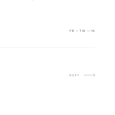
FB
TW
IN
NEXT