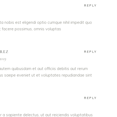
REPLY
a nobis est eligendi optio cumque nihil impedit quo
 facere possimus, omnis voluptas
AREZ
REPLY
2019
utem quibusdam et aut officiis debitis aut rerum
us saepe eveniet ut et voluptates repudiandae sint
REPLY
 a sapiente delectus, ut aut reiciendis voluptatibus