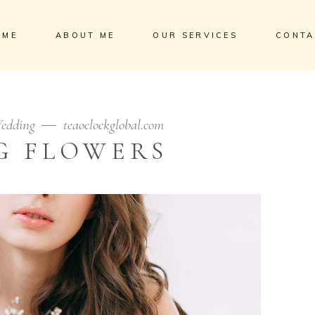
OME
ABOUT ME
OUR SERVICES
CONTA
edding
teaoclockglobal.com
G FLOWERS