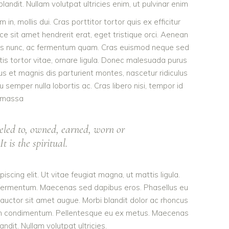
landit. Nullam volutpat ultricies enim, ut pulvinar enim
 in, mollis dui. Cras porttitor tortor quis ex efficitur
ce sit amet hendrerit erat, eget tristique orci. Aenean
bus nunc, ac fermentum quam. Cras euismod neque sed
ttis tortor vitae, ornare ligula. Donec malesuada purus
bus et magnis dis parturient montes, nascetur ridiculus
 semper nulla lobortis ac. Cras libero nisi, tempor id
massa
eled to, owned, earned, worn or
t is the spiritual.
scing elit. Ut vitae feugiat magna, ut mattis ligula.
d fermentum. Maecenas sed dapibus eros. Phasellus eu
t, auctor sit amet augue. Morbi blandit dolor ac rhoncus
dum condimentum. Pellentesque eu ex metus. Maecenas
landit. Nullam volutpat ultricies.