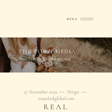
MENU
THE TOWN MEDIA
Home
/
Design
/
Real Inspiration
27 November 2019
Design
teaoclockglobal.com
REAL