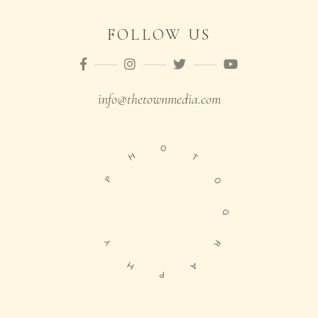
FOLLOW US
info@thetownmedia.com
O
H
T
P
O
G
Y
R
H
A
P